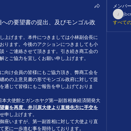
メンバ
jb
jbcmon7
首相への要望書の提出、及びモンゴル政
すべての
し上げます。本件につきましては小林副会長に
おります。今後のアクションにつきましても小
談・ご連絡させて頂きます。引き続き商工会の
解とご協力を宜しくお願い申し上げます。
に向け会員の皆様にもご協力頂き、弊商工会を
纏めの上意見書の形でモンゴル政府に対して提
を通じて皆様にもご報告を申し上げておりま
ル日本大使館とガンホヤグ第一副首相兼経済開発大
望書を再度、井川原大使より直接先方に手交を
せ申し上げます。
御座いますが、第一副首相に対して大使より直
て更に一歩進む事を期待しております。