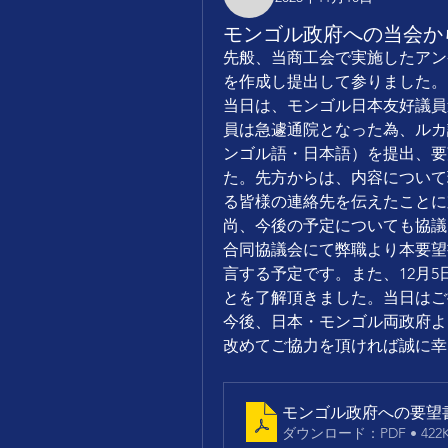
jbcmon78
モンゴル政府への当会か
先般、当商工会で実施したアン
を作成し提出して参りました。
当日は、モンゴル日本友好議員
員は急遽通院となった為、ルカ
ンゴル語・日本語）を提出、要
た。先方からは、内容について
る皆様の連絡先を伝えたことに
尚、今後の予定についても協議
合同協議会にて弊職より本要望
言する予定です。また、12月
とを了解頂きました。当日はご
今後、日本・モンゴル両政府よ
改めてご協力を頂ければ誠に幸
モンゴル政府への要望
ダウンロード：PDF • 422