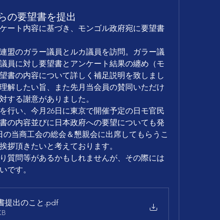
らの要望書を提出
ケート内容に基づき、モンゴル政府宛に要望書
連盟のガラー議員とルカ議員を訪問。ガラー議
議員に対し要望書とアンケート結果の纏め（モ
望書の内容について詳しく補足説明を致しまし
理解したい旨、また先月当会員の賛同いただけ
対する謝意がありました。
を行い、今月26日に東京で開催予定の日モ官民
書の内容並びに日本政府への要望についても発
5日の当商工会の総会＆懇親会に出席してもらうこ
挨拶頂きたいと考えております。
り質問等があるかもしれませんが、その際には
いです。
書提出のこと
.pdf
KB