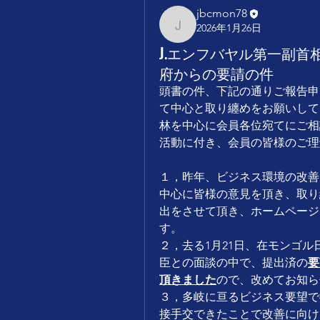
jbcmon78
2026年1月26日
jbcmon78
J.エンフバヤル第一副
府からの要請の件
頭書の件、下記の通りご報告申
て中心と取り纏めをお願いして
林を中心に会員各位宛てにご相
活動に付き、会員の皆様のご理
１，昨年、ビジネス環境の改善
中心に皆様の意見を頂き、取り
出をさせて頂き、ホームページ
す。
２，去る1月21日、在モンゴ
臣との面談の中で、提出済の
要
頂きました
ので、改めてお知ら
３，多岐に亘るビジネス要望で
接手交できたことで改善に向け