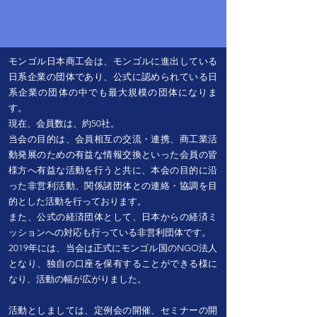
モンゴル日本商工会は、モンゴルに進出している
日系企業の団体であり、公式に認められている日
系企業の団体の中でも最大規模の団体になりま
す。
現在、会員数は、約50社。
当会の目的は、会員相互の交流・連携、商工業活
動発展のための有益な情報交換といった会員の皆
様方へ有益な活動を行うと共に、本会の目的に沿
った非営利活動、関係諸団体との連絡・協調を目
的とした活動を行っております。
また、公式の経済団体として、日本からの経済ミ
ッションへの対応も行っている非営利団体です。
2019年には、当会は正式にモンゴル国のNGO法人
となり、独自の口座を保有することができる様に
なり、活動の幅が広がりました。
活動としましては、定例会の開催、セミナーの開