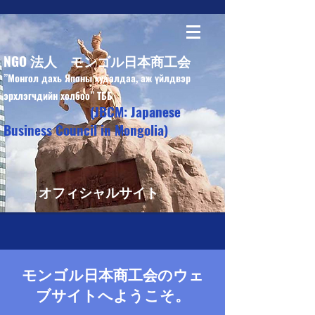
NGO 法人 モンゴル日本商工会
”Монгол дахь Японы худалдаа, аж үйлдвэр
эрхлэгчдийн холбоо” ТББ
(JBCM: Japanese
Business Council in Mongolia)
オフィシャルサイト
モンゴル日本商工会のウェ
ブサイトへようこそ。