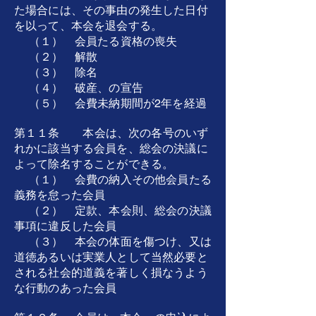
た場合には、その事由の発生した日付
を以って、本会を退会する。
（１） 会員たる資格の喪失
（２） 解散
（３） 除名
（４） 破産、の宣告
（５） 会費未納期間が2年を経過
第１１条 本会は、次の各号のいず
れかに該当する会員を、総会の決議に
よって除名することができる。
（１） 会費の納入その他会員たる
義務を怠った会員
（２） 定款、本会則、総会の決議
事項に違反した会員
（３） 本会の体面を傷つけ、又は
道徳あるいは実業人として当然必要と
される社会的道義を著しく損なうよう
な行動のあった会員