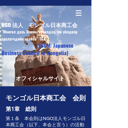
NGO 法人 モンゴル日本商工会
”Монгол дахь Японы худалдаа, аж үйлдвэр
эрхлэгчдийн холбоо” ТББ
(JBCM: Japanese
Business Council in Mongolia)
オフィシャルサイト
モンゴル日本商工会 会則
第1章 総則
第１条 本会則はNGO法人モンゴル日
本商工会（以下、本会と言う）の活動