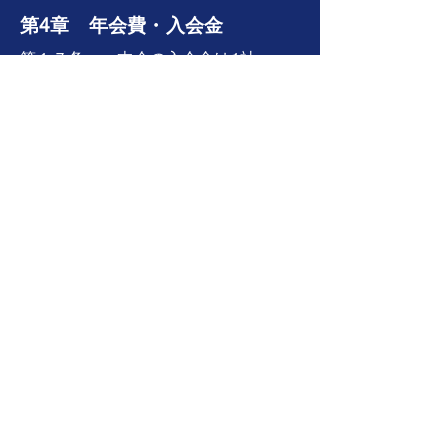
第4章 年会費・入会金
第１７条 本会の入会金は1社
250,000MNTである。
第１８条 本会の法人会員の年会費
は下記の表のとおりとする。
会員区分 年
会費
法人会員A
350,000MNT
法人会員B
250,000MNT
法人会員C
250,000MNT
第5章 会則の改定
第１９条 本会則の改定は役員
会の決議事項とする。ただし、年