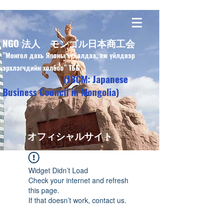
NGO 法人 モンゴル日本商工会
”Монгол дахь Японы худалдаа, аж үйлдвэр
эрхлэгчдийн холбоо” ТББ
(JBCM: Japanese
Business Council in Mongolia)
オフィシャルサイト
Widget Didn’t Load
Check your internet and refresh
this page.
If that doesn’t work, contact us.