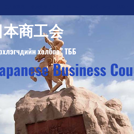
ご入会案内
会員企業リスト
Members
お問い合せ
活動・お
日本商工会
рхлэгчдийн холбоо” ТББ
apanese Business Coun
シャル