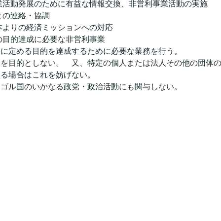
会員の商工業活動発展のために有益な情報交換、非営利事業活動の実施
団体との連絡・協調
として日本よりの経済ミッションへの対応
の他本会の目的達成に必要な非営利事業
第８条に定める目的を達成するために必要な業務を行う。
は営利を目的としない。　又、特定の個人または法人その他の団体
する場合はこれを妨げない。
はモンゴル国のいかなる政党・政治活動にも関与しない。