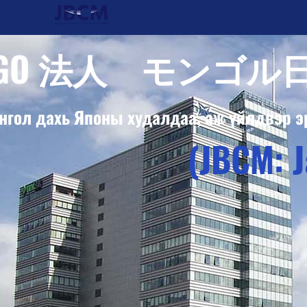
概要
NGO 法人 モンゴル
нгол дахь Японы худалдаа, аж үйлдвэр э
(JBCM: J
オフィ