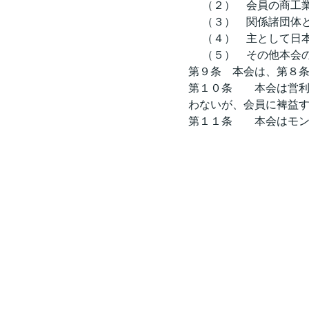
     （２）    
     （３）    関係諸
     （４）    主
     （５）    そ
第９条    本会は、
第１０条    　本会
わないが、会員に裨益
第１１条    　本会