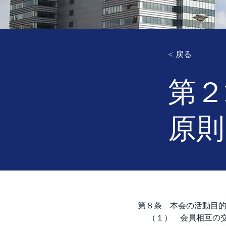
< 戻る
第２
原則
第８条    本会の活動
     （１）    会員相