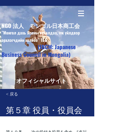
NGO 法人 モンゴル日本商工会
”Монгол дахь Японы худалдаа, аж үйлдвэр
эрхлэгчдийн холбоо” ТББ
(JBCM: Japanese
Business Council in Mongolia)
オフィシャルサイト
< 戻る
第５章 役員・役員会