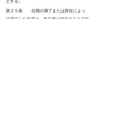
とする。
第２５条    　任期の満了または辞任によっ
て退任した役員は、後任者が就任するまで引
き続きその職務を行うものとする。
尚、役員に次の各号のいずれかに該当する事
由が生じた場合には、任期以前に辞任するも
のとする
    （１）    死亡
    （２）    辞職
    （３）    退会
    （４）    総会において解任された場合
    任期期中で、補選された役員の任期は前
Previous
Next
任者の残任期間とする。