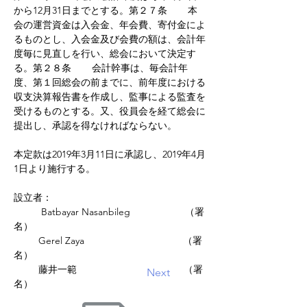
から12月31日までとする。第２７条    　本
会の運営資金は入会金、年会費、寄付金によ
るものとし、入会金及び会費の額は、会計年
度毎に見直しを行い、総会において決定す
る。第２８条    　会計幹事は、毎会計年
度、第１回総会の前までに、前年度における
収支決算報告書を作成し、監事による監査を
受けるものとする。又、役員会を経て総会に
提出し、承認を得なければならない。
本定款は2019年3月11日に承認し、2019年4月
1日より施行する。
設立者：
          Batbayar Nasanbileg                    （署
名）
         Gerel Zaya                                    （署
名）
         藤井一範                                       （署
Previous
Next
名）