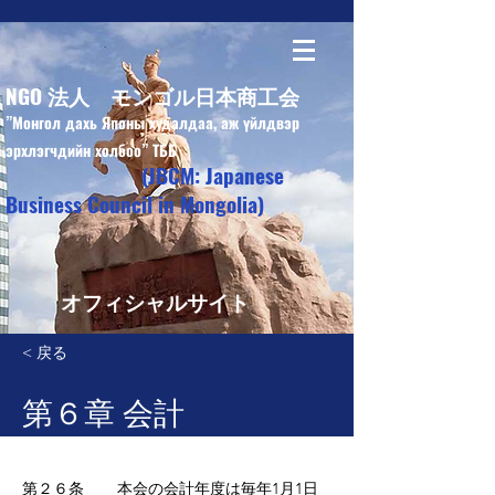
NGO 法人 モンゴル日本商工会
”Монгол дахь Японы худалдаа, аж үйлдвэр
эрхлэгчдийн холбоо” ТББ
(JBCM: Japanese
Business Council in Mongolia)
オフィシャルサイト
< 戻る
第６章 会計
第２６条    　本会の会計年度は毎年1月1日