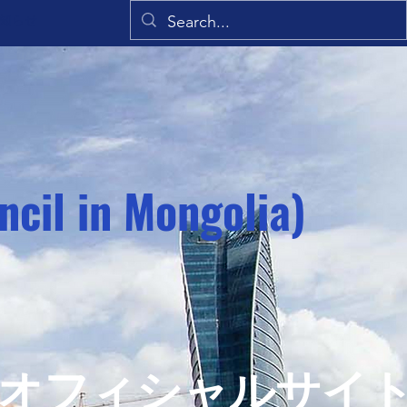
知らせ
cil in Mongolia)
サイ